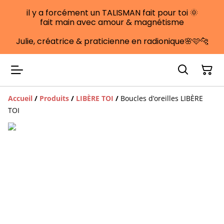
il y a forcément un TALISMAN fait pour toi 🌞
fait main avec amour & magnétisme
Julie, créatrice & praticienne en radionique🌸🩷🐆
Accueil
/
Produits
/
LIBÈRE TOI
/
Boucles d’oreilles LIBÈRE
TOI