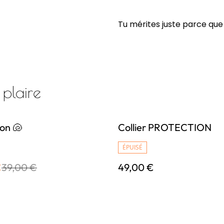
Tu mérites juste parce que t
 plaire
ion 🐚
Collier PROTECTION
ÉPUISÉ
€
39,00 €
49,00 €