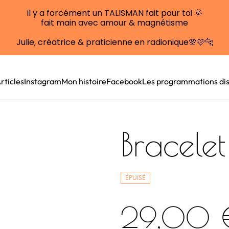
il y a forcément un TALISMAN fait pour toi 🌞
fait main avec amour & magnétisme
Julie, créatrice & praticienne en radionique🌸🩷🐆
rticles
Instagram
Mon histoire
Facebook
Les programmations dis
Bracelet
ÉPUISÉ
29,00 