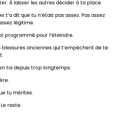
ter. À laisser les autres décider à ta place.
x t’a dit que tu n’étais pas assez. Pas assez
assez légitime.
st programmé pour l’éteindre.
les blessures anciennes qui t’empêchent de te
t.
 en toi depuis trop longtemps.
ère.
ue tu mérites.
 Le reste.