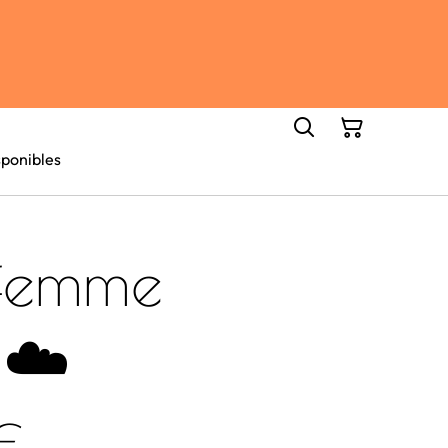
ponibles
 femme
 ☁️
€