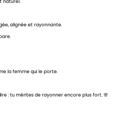
t naturel.
ée, alignée et rayonnante.
pare.
mme la femme qui le porte.
 dire : tu mérites de rayonner encore plus fort. 🌸