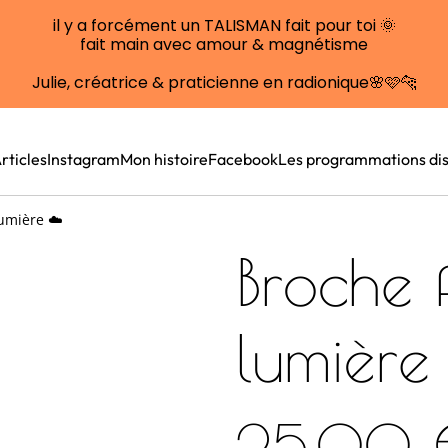
il y a forcément un TALISMAN fait pour toi 🌞
fait main avec amour & magnétisme
Julie, créatrice & praticienne en radionique🌸🩷🐆
rticles
Instagram
Mon histoire
Facebook
Les programmations dis
umière ☁️
Broche
lumière
25,00 