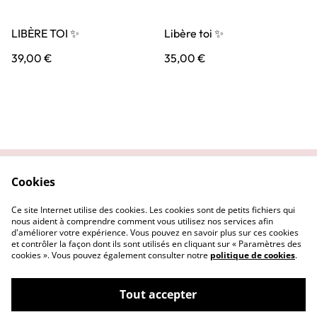
LIBÈRE TOI ✨
Libère toi ✨
39,00 €
35,00 €
Cookies
Contactez-nous
Conditions
Politique de
Politique de cookies
Ce site Internet utilise des cookies. Les cookies sont de petits fichiers qui
confidentialité
nous aident à comprendre comment vous utilisez nos services afin
d'améliorer votre expérience. Vous pouvez en savoir plus sur ces cookies
et contrôler la façon dont ils sont utilisés en cliquant sur « Paramètres des
cookies ». Vous pouvez également consulter notre
politique de cookies
.
Tout accepter
©
2026
Les talismans de Sankalpa