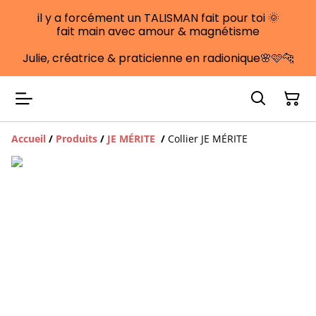
il y a forcément un TALISMAN fait pour toi 🌞
fait main avec amour & magnétisme
Julie, créatrice & praticienne en radionique🌸🩷🐆
Accueil
/
Produits
/
JE MÉRITE
/
Collier JE MÉRITE