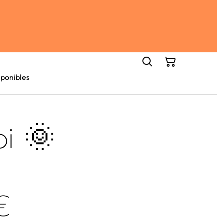
ponibles
oi 🌞
€