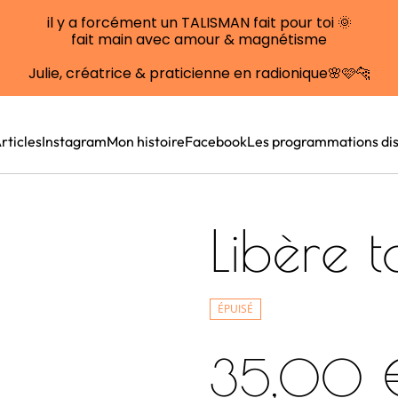
il y a forcément un TALISMAN fait pour toi 🌞
fait main avec amour & magnétisme
Julie, créatrice & praticienne en radionique🌸🩷🐆
rticles
Instagram
Mon histoire
Facebook
Les programmations dis
Libère t
ÉPUISÉ
35,00 