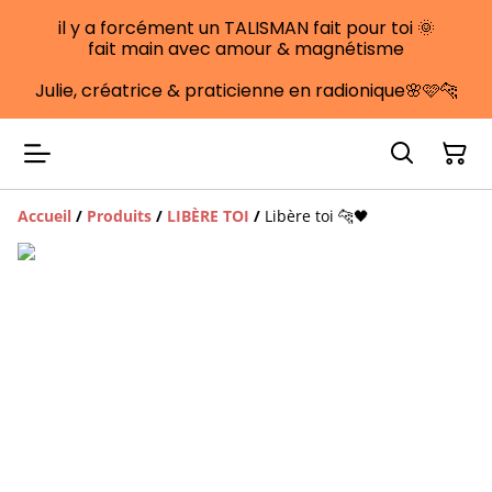
il y a forcément un TALISMAN fait pour toi 🌞
fait main avec amour & magnétisme
Julie, créatrice & praticienne en radionique🌸🩷🐆
Accueil
/
Produits
/
LIBÈRE TOI
/
Libère toi 🐆🖤