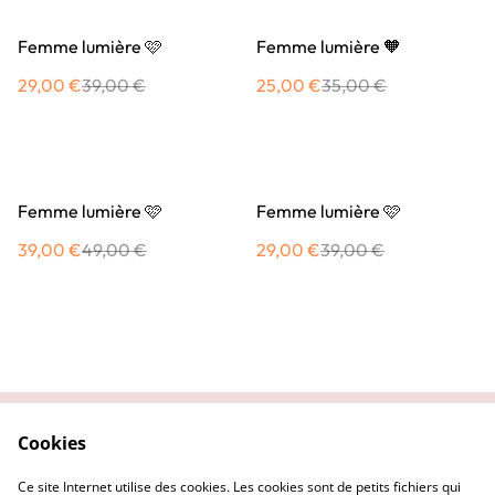
%
%
Femme lumière 🩷
Femme lumière 🧡
29,00 €
39,00 €
25,00 €
35,00 €
%
%
Femme lumière 🩷
Femme lumière 🩷
39,00 €
49,00 €
29,00 €
39,00 €
Cookies
Contactez-nous
Conditions
Politique de
Politique de cookies
Ce site Internet utilise des cookies. Les cookies sont de petits fichiers qui