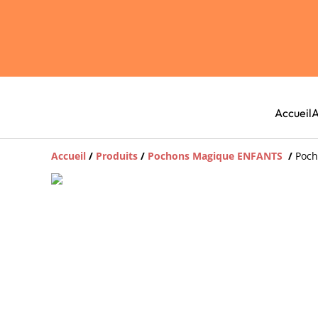
Accueil
A
Accueil
/
Produits
/
Pochons Magique ENFANTS
/
Poch