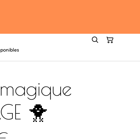
ponibles
 magique
GE 🐥
€