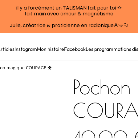
il y a forcément un TALISMAN fait pour toi 🌞
fait main avec amour & magnétisme
Julie, créatrice & praticienne en radionique🌸🩷🐆
rticles
Instagram
Mon histoire
Facebook
Les programmations dis
on magique COURAGE 🐥
Pochon
COURA
40,00 