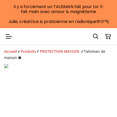
il y a forcément un TALISMAN fait pour toi 🌞
fait main avec amour & magnétisme
Julie, créatrice & praticienne en radionique🌸🩷🐆
Accueil
/
Produits
/
PROTECTION MAISON
/
Talisman de
maison 🪩