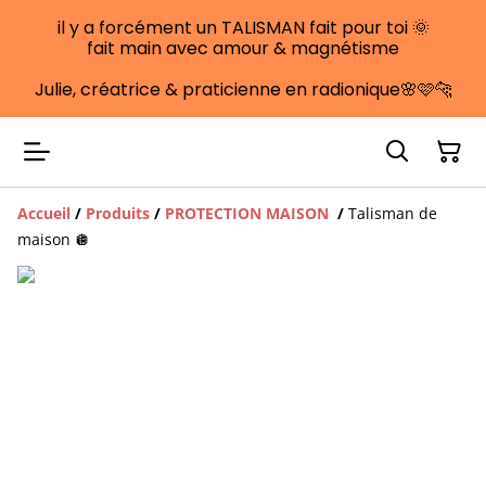
il y a forcément un TALISMAN fait pour toi 🌞
fait main avec amour & magnétisme
Julie, créatrice & praticienne en radionique🌸🩷🐆
Accueil
/
Produits
/
PROTECTION MAISON
/
Talisman de
maison 🪩