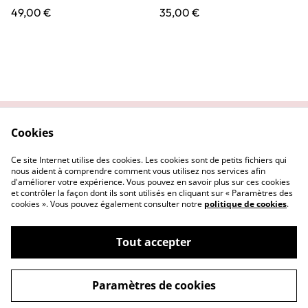
49,00 €
35,00 €
Cookies
Contactez-nous
Conditions
Politique de
Politique de cookies
Ce site Internet utilise des cookies. Les cookies sont de petits fichiers qui
confidentialité
nous aident à comprendre comment vous utilisez nos services afin
d'améliorer votre expérience. Vous pouvez en savoir plus sur ces cookies
et contrôler la façon dont ils sont utilisés en cliquant sur « Paramètres des
cookies ». Vous pouvez également consulter notre
politique de cookies
.
Tout accepter
©
2026
Les talismans de Sankalpa
Paramètres de cookies
powered by