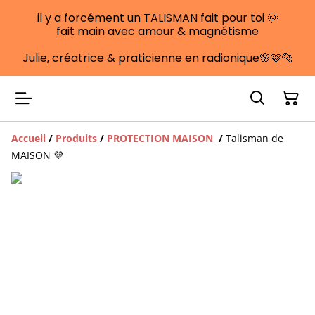
il y a forcément un TALISMAN fait pour toi 🌞
fait main avec amour & magnétisme
Julie, créatrice & praticienne en radionique🌸🩷🐆
Accueil
/
Produits
/
PROTECTION MAISON
/
Talisman de
MAISON 💜