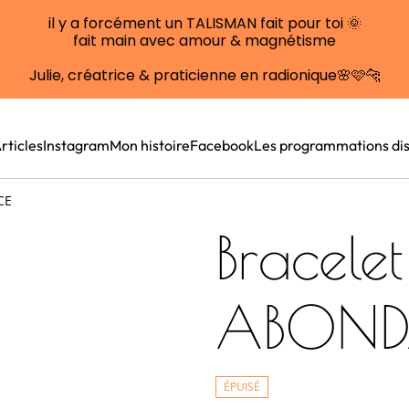
il y a forcément un TALISMAN fait pour toi 🌞
fait main avec amour & magnétisme
Julie, créatrice & praticienne en radionique🌸🩷🐆
rticles
Instagram
Mon histoire
Facebook
Les programmations dis
CE
Bracelet
ABOND
ÉPUISÉ