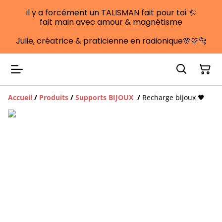
il y a forcément un TALISMAN fait pour toi 🌞
fait main avec amour & magnétisme
Julie, créatrice & praticienne en radionique🌸🩷🐆
Accueil
/
Produits
/
Supports BIJOUX
/
Recharge bijoux 🖤